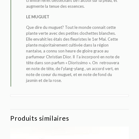
ci limite l’effet desséchant de l’alcool sur la peau, et
augmente la tenue des essences.
LE MUGUET
Que dire du muguet? Tout le monde connait cette
plante verte avec des petites clochettes blanches.
Elle envahit les étals des fleuristes le 1er Mai. Cette
plante majoritairement cultivée dans la région
nantaise, a connu son heure de gloire grace au
parfumeur Christian Dior. Il l’a incorporé en note de
tête dans son parfum « Diorissimo ». On retrouvera
en note de tête, de l’ylang-ylang , un accord vert, en
note de coeur du muguet, et en note de fond du
jasmin et de la rose.
Produits similaires