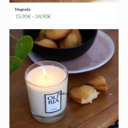
Magnolia
15,90
€
–
24,90
€
Sold out